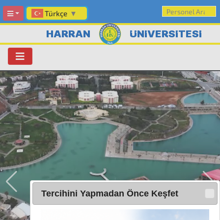
Türkçe
▼
HARRAN
ÜNİVERSİTESİ
Tercihini Yapmadan Önce Keşfet