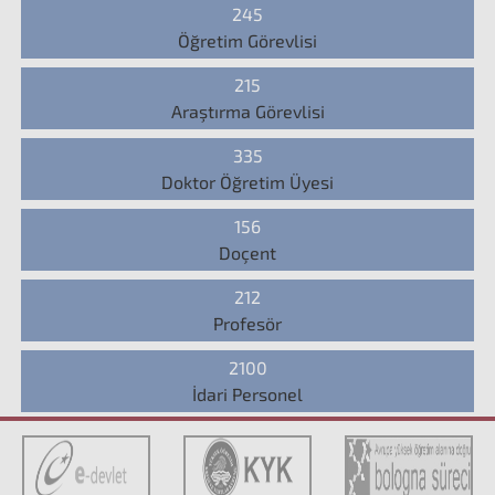
245
Öğretim Görevlisi
215
Araştırma Görevlisi
335
Doktor Öğretim Üyesi
156
Doçent
212
Profesör
2100
İdari Personel