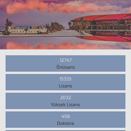
12747
Önlisans
15335
Lisans
2032
Yüksek Lisans
406
Doktora