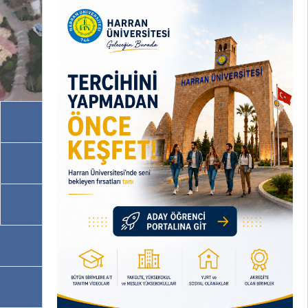
Akademik Birimler
İdari Birimler
Programlarımız
OBS
EBYS / EVRAKA