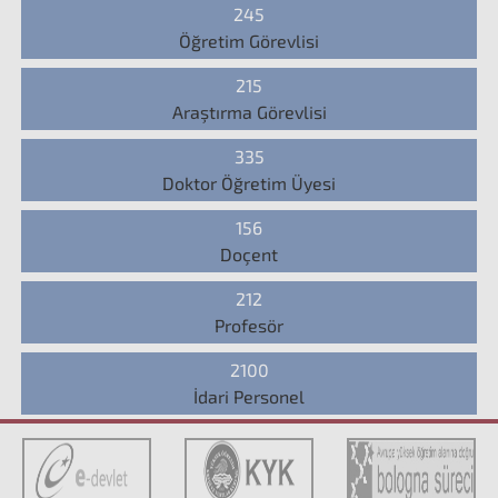
245
Öğretim Görevlisi
215
Araştırma Görevlisi
335
Doktor Öğretim Üyesi
156
Doçent
212
Profesör
2100
İdari Personel