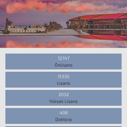
12747
Önlisans
15335
Lisans
2032
Yüksek Lisans
406
Doktora