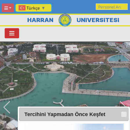
Türkçe
▼
HARRAN
ÜNİVERSİTESİ
Tercihini Yapmadan Önce Keşfet