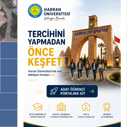
Akademik Birimler
İdari Birimler
Programlarımız
OBS
EBYS / EVRAKA